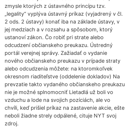
zmysle ktorých z ústavného princípu tzv.
„legality“ vyplýva ústavný príkaz (vyjadrený v čl.
2 ods. 2 ústavy) konať iba na základe ústavy, v
jej medziach a v rozsahu a spôsobom, ktorý
ustanoví zákon. Čo robiť pri strate alebo
odcudzení občianskeho preukazu. Ústredný
portál verejnej správy. Zažiadať o vydanie
nového občianskeho preukazu v prípade straty
alebo odcudzenia môžete: na ktoromkoľvek
okresnom riaditeľstve (oddelenie dokladov) Na
prevzatie takto vydaného občianskeho preukazu
nie je možné splnomocniť Lietadlá už boli vo
vzduchu a lode na svojich pozíciách, ale vo
chvíli, keď prišiel príkaz na zastavenie akcie, ešte
neboli žiadne strely odpálené, cituje NYT svoj
zdroj.