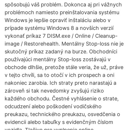
spôsobujú váš problém. Dokonca aj pri vážnych
problémoch namiesto preinštalovania systému
Windows je lepšie opraviť inštaláciu alebo v
prípade systému Windows 8 a novších verzií
vykonať príkaz 7 DISM.exe / Online / Cleanup-
image / Restorehealth. Mentálny Stop-loss nie je
skutočný príkaz zadaný na burze. Obchodníci
používajúci mentálny Stop-loss zostávajú v
obchode dlhšie, pretože stále veria, že už, práve
v tejto chvíli, sa to otočí v ich prospech a oni
nakoniec zarobia. Ich straty preto narastajú a
zároveň si tak nevedomky zvyšujú riziko
každého obchodu. Čestné vyhlásenie o strate,
odcudzení alebo poškodení vodičského
preukazu, technického preukazu, osvedčenia o
evidencii alebo tabuľky s evidenčným číslom
vozidla. Tlačivo pre vyplnenie online.