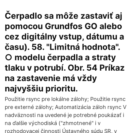
Čerpadlo sa môže zastaviť aj
pomocou Grundfos GO alebo
cez digitálny vstup, dátumu a
času). 58. "Limitná hodnota".
○ modelu čerpadla a straty
tlaku v potrubí. Obr. 54 Príkaz
na zastavenie má vždy
najvyššiu prioritu.
Použitie rsync pre lokálne zálohy; Použitie rsync
pre externé zálohy; Automatizácia záloh rsync V
nadväznosti na uvedené je potrebné poukázať i
na ďalšie východiská ("zhmotnené" i v
rozhodovacej činnosti Ústavného súdu SR, v