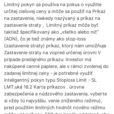
Limitný pokyn sa používa na pokus o využitie
určitej cieľovej ceny a môže sa použiť na Príkaz
na zastavenie, niekedy nazývaný a príkaz na
zastavenie straty , Limitný príkaz môže byť
taktiež špecifikovaný ako „všetko alebo nič“
(AON), čo je tiež známy ako stop-loss
(zastavenie straty) príkaz, ktorý nám umožňuje
Zastavenie straty na vopred určenej úrovni V
prípade predajného príkazu: Investor má
nakúpené cenné papiere, ale v rámci zvolenej do
zadanej limitnej ceny - je potrebné využiť
inteligentný pokyn typu Stoploss Limit - SL
LMT.uká 16.2 Karta príkazov . úrovne
zabezpečenia a núdzového zastavenia, vyberte
si vždy tú najvyššiu. venie zníženého režimu),
pred použitím limitných hodnôt nového režimu