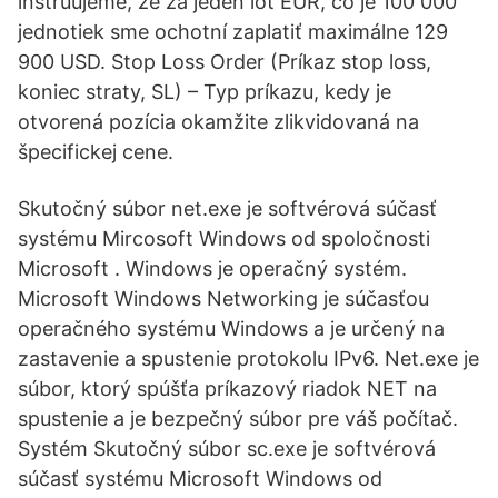
inštruujeme, že za jeden lot EUR, čo je 100 000
jednotiek sme ochotní zaplatiť maximálne 129
900 USD. Stop Loss Order (Príkaz stop loss,
koniec straty, SL) – Typ príkazu, kedy je
otvorená pozícia okamžite zlikvidovaná na
špecifickej cene.
Skutočný súbor net.exe je softvérová súčasť
systému Mircosoft Windows od spoločnosti
Microsoft . Windows je operačný systém.
Microsoft Windows Networking je súčasťou
operačného systému Windows a je určený na
zastavenie a spustenie protokolu IPv6. Net.exe je
súbor, ktorý spúšťa príkazový riadok NET na
spustenie a je bezpečný súbor pre váš počítač.
Systém Skutočný súbor sc.exe je softvérová
súčasť systému Microsoft Windows od