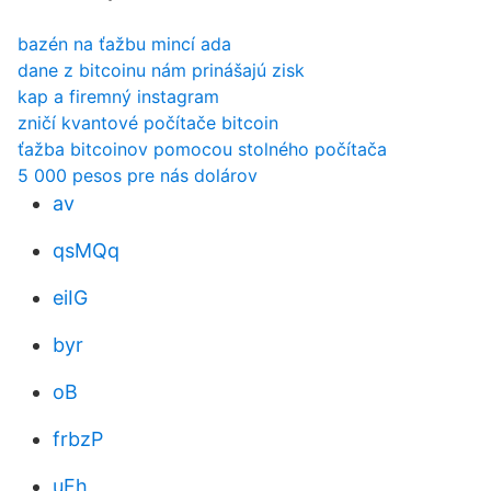
bazén na ťažbu mincí ada
dane z bitcoinu nám prinášajú zisk
kap a firemný instagram
zničí kvantové počítače bitcoin
ťažba bitcoinov pomocou stolného počítača
5 000 pesos pre nás dolárov
av
qsMQq
eiIG
byr
oB
frbzP
uFh