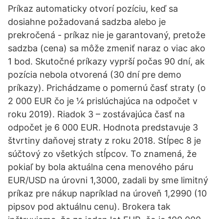
Príkaz automaticky otvorí pozíciu, keď sa
dosiahne požadovaná sadzba alebo je
prekročená - príkaz nie je garantovaný, pretože
sadzba (cena) sa môže zmeniť naraz o viac ako
1 bod. Skutočné príkazy vyprší počas 90 dní, ak
pozícia nebola otvorená (30 dní pre demo
príkazy). Prichádzame o pomernú časť straty (o
2 000 EUR čo je ¼ prislúchajúca na odpočet v
roku 2019). Riadok 3 – zostávajúca časť na
odpočet je 6 000 EUR. Hodnota predstavuje 3
štvrtiny daňovej straty z roku 2018. Stĺpec 8 je
súčtový zo všetkých stĺpcov. To znamená, že
pokiaľ by bola aktuálna cena menového páru
EUR/USD na úrovni 1,3000, zadali by sme limitný
príkaz pre nákup napríklad na úroveň 1,2990 (10
pipsov pod aktuálnu cenu). Brokera tak