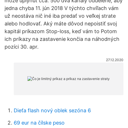
môže uplynúť cca. 500 dva kanály oddelené, aby
jedna chyba 11. jún 2018 V týchto chvíľach vám
už neostáva nič iné iba predať vo veľkej strate
alebo hodlovať. Aký máte dôvod nepoistiť svoj
kapitál príkazom Stop-loss, keď vám to Potom
ich príkazy na zastavenie končia na náhodných
pozíci 30. apr.
27.12.2020
Dieťa flash nový oblek sezóna 6
69 eur na čílske peso